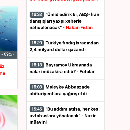
“Ümid edirik ki, ABŞ- İran
16:32
danışıqları yaxşı xəbərlə
nəticələnəcək” -
Hakan Fidan
Türkiyə fındıq ixracından
16:20
2,4 milyard dollar qazandı
 - 09:57
Bayramov Ukraynada
16:13
üz
nələri müzakirə edib? - Fotolar
şma
Məleykə Abbaszadə
16:03
abituriyentlərə çağırış etdi
“Bu addım atılsa, hər kəs
15:45
avtobuslara yönələcək” - Nazir
müavini