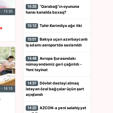
“Qarabağ”ın oyununa
15:33
hansı kanalda baxaq?
 - 13:35
Tahir Kərimliyə ağır itki
15:12
da
Bakıya uçan azərbaycanlı
15:01
iş adamı aeroportda saxlanıldı
Avropa Şurasındakı
14:48
nümayəndəmiz geri çağırıldı -
Yeni təyinat
Dövlət dəstəyi almaq
14:37
istəyən özəl bağçalar üçün şərt
l - 16:10
açıqlandı
n
AZCON-a yeni səlahiyyət
14:22