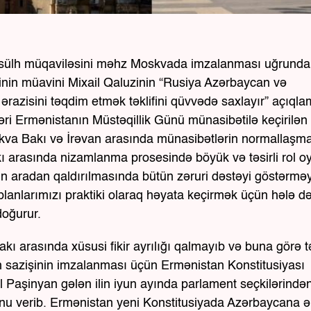
n sülh müqaviləsini məhz Moskvada imzalanması uğrunda
rinin müavini Mixail Qaluzinin “Rusiya Azərbaycan və
razisini təqdim etmək təklifini qüvvədə saxlayır” açıqla
əri Ermənistanın Müstəqillik Günü münasibətilə keçirilən
skva Bakı və İrəvan arasında münasibətlərin normallaşm
kı arasında nizamlanma prosesində böyük və təsirli rol o
ının aradan qaldırılmasında bütün zəruri dəstəyi göstərmə
 planlarımızı praktiki olaraq həyata keçirmək üçün hələ d
doğurur.
Bakı arasında xüsusi fikir ayrılığı qalmayıb və buna görə t
lh sazişinin imzalanması üçün Ermənistan Konstitusiyası
ol Paşinyan gələn ilin iyun ayında parlament seçkilərində
unu verib. Ermənistan yeni Konstitusiyada Azərbaycana ə