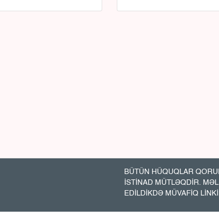
BÜTÜN HÜQUQLAR QORUN
İSTİNAD MÜTLƏQDİR. MƏ
EDİLDİKDƏ MÜVAFİQ LİNK