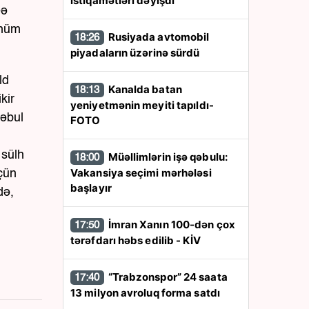
istiqamətləri dəyişdi
eə
ühüm
Rusiyada avtomobil
18:26
piyadaların üzərinə sürdü
ld
Kanalda batan
18:13
kir
yeniyetmənin meyiti tapıldı-
qəbul
FOTO
 sülh
Müəllimlərin işə qəbulu:
18:00
Vakansiya seçimi mərhələsi
çün
başlayır
də,
İmran Xanın 100-dən çox
17:50
tərəfdarı həbs edilib - KİV
“Trabzonspor” 24 saata
17:40
13 milyon avroluq forma satdı