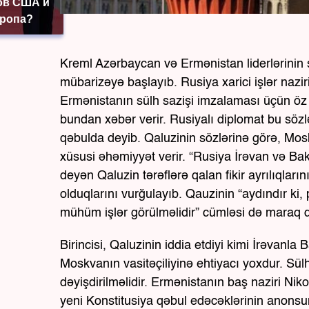
ов США и
вропа?
Kreml Azərbaycan və Ermənistan liderlərini
mübarizəyə başlayıb. Rusiya xarici işlər nazi
Ermənistanın sülh sazişi imzalaması üçün öz ə
bundan xəbər verir. Rusiyalı diplomat bu sözl
qəbulda deyib. Qaluzinin sözlərinə görə, Mo
xüsusi əhəmiyyət verir. “Rusiya İrəvan və Ba
deyən Qaluzin tərəflərə qalan fikir ayrılıqlar
olduqlarını vurğulayıb. Qauzinin “aydındır ki,
mühüm işlər görülməlidir” cümləsi də maraq 
Birincisi, Qaluzinin iddia etdiyi kimi İrəvanla 
Moskvanın vasitəçiliyinə ehtiyacı yoxdur. Sü
dəyişdirilməlidir. Ermənistanın baş naziri Nik
yeni Konstitusiya qəbul edəcəklərinin anons