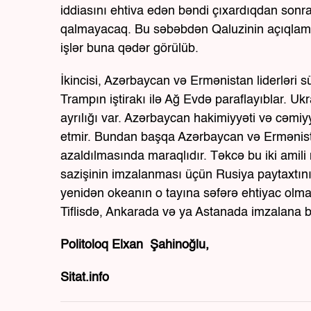
iddiasını ehtiva edən bəndi çıxardıqdan sonr
qalmayacaq. Bu səbəbdən Qaluzinin açıqlama
işlər buna qədər görülüb.
İkincisi, Azərbaycan və Ermənistan liderləri 
Trampın iştirakı ilə Ağ Evdə paraflayıblar. U
ayrılığı var. Azərbaycan hakimiyyəti və cəmi
etmir. Bundan başqa Azərbaycan və Ermənist
azaldılmasında maraqlıdır. Təkcə bu iki amil
sazişinin imzalanması üçün Rusiya paytaxtını
yenidən okeanın o tayına səfərə ehtiyac olma
Tiflisdə, Ankarada və ya Astanada imzalana bi
Politoloq Elxan Şahinoğlu,
Sitat.info