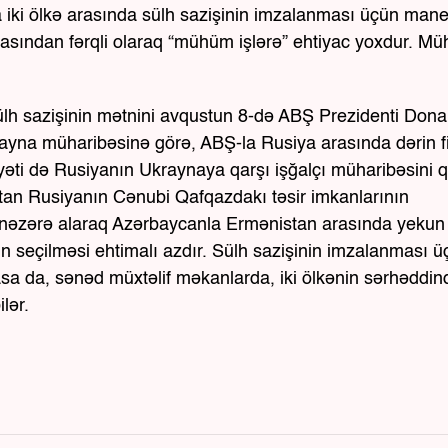
a iki ölkə arasında sülh sazişinin imzalanması üçün man
sından fərqli olaraq “mühüm işlərə” ehtiyac yoxdur. M
sülh sazişinin mətnini avqustun 8-də ABŞ Prezidenti Dona
krayna müharibəsinə görə, ABŞ-la Rusiya arasında dərin fi
yyəti də Rusiyanın Ukraynaya qarşı işğalçı müharibəsini 
an Rusiyanın Cənubi Qafqazdakı təsir imkanlarının
i nəzərə alaraq Azərbaycanla Ermənistan arasında yekun
n seçilməsi ehtimalı azdır. Sülh sazişinin imzalanması ü
sa da, sənəd müxtəlif məkanlarda, iki ölkənin sərhəddin
lər.