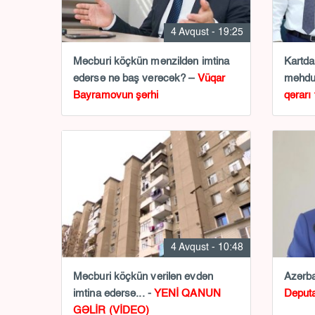
4 Avqust - 19:25
Məcburi köçkün mənzildən imtina
Kartda
edərsə nə baş verəcək? –
Vüqar
məhdu
Bayramovun şərhi
qərarı 
4 Avqust - 10:48
Məcburi köçkün verilən evdən
Azərba
imtina edərsə... -
YENİ QANUN
Deputa
GƏLİR (VİDEO)