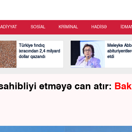
SADİYYAT
SOSİAL
KRİMİNAL
HADİSƏ
İDMA
Türkiyə fındıq
Məleykə Abb
ixracından 2,4 milyard
abituriyentlər
dollar qazandı
etdi
sahibliyi etməyə can atır:
Bak