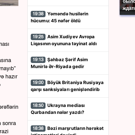
было
ждат
Yəməndə husilərin
19:38
hücumu: 45 nəfər öldü
Asim Xudiyev Avropa
19:25
Liqasının oyununa təyinat aldı
ması
Şahbaz Şərif Asim
19:13
asına
Munirlə Ər-Riyada gedir
ynayıb”
yə hazır
Böyük Britaniya Rusiyaya
19:00
ə
qarşı sanksiyaları genişləndirib
Ukrayna mediası
18:50
ərəflərin
Qurbandan nələr yazdı?
n sonra
Bəzi marşrutların hərəkət
18:38
razi