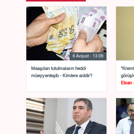
6 Avqust - 13:06
Maaşdan tutulmaların həddi
"Krem
müəyyənləşib - Kimlərə aiddir?
görüşlə
Elxan 