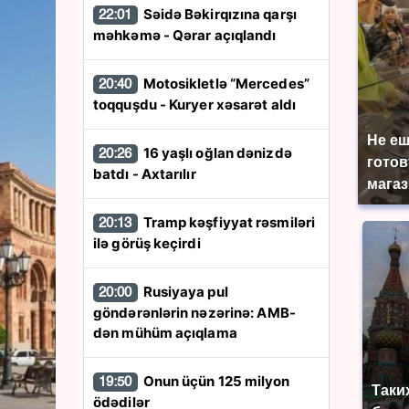
Səidə Bəkirqızına qarşı
22:01
məhkəmə - Qərar açıqlandı
Motosikletlə “Mercedes”
20:40
toqquşdu - Kuryer xəsarət aldı
Не еш
16 yaşlı oğlan dənizdə
20:26
готов
batdı - Axtarılır
магаз
Tramp kəşfiyyat rəsmiləri
20:13
ilə görüş keçirdi
Rusiyaya pul
20:00
göndərənlərin nəzərinə: AMB-
dən mühüm açıqlama
Onun üçün 125 milyon
19:50
Таки
ödədilər