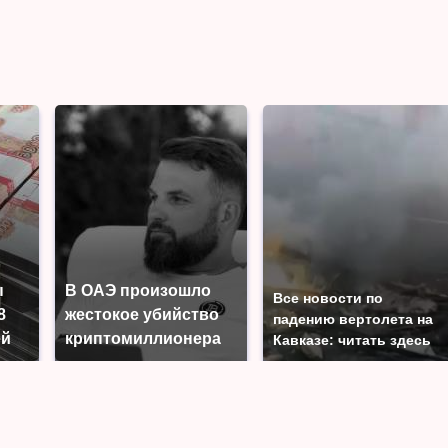
ы
В ОАЭ произошло
Все новости по
8
жестокое убийство
падению вертолета на
ей
криптомиллионера
Кавказе: читать здесь