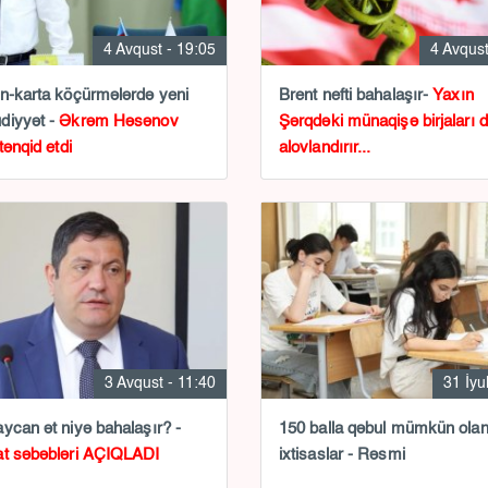
4 Avqust - 19:05
4 Avqust
n-karta köçürmələrdə yeni
Brent nefti bahalaşır-
Yaxın
diyyət -
Əkrəm Həsənov
Şərqdəki münaqişə birjaları 
tənqid etdi
alovlandırır...
3 Avqust - 11:40
31 İyu
ycan ət niyə bahalaşır? -
150 balla qəbul mümkün ola
t səbəbləri AÇIQLADI
ixtisaslar - Rəsmi