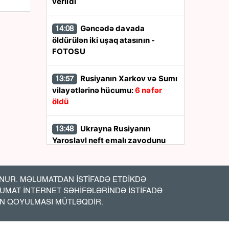
verildi
Gəncədə davada
14:08
öldürülən iki uşaq atasının -
FOTOSU
Rusiyanın Xarkov və Sumı
13:57
vilayətlərinə hücumu:
6 nəfər
öldü
Ukrayna Rusiyanın
13:48
Yaroslavl neft emalı zavodunu
vurdu
İran Hörmüz boğazına
13:44
UR. MƏLUMATDAN İSTİFADƏ ETDİKDƏ
nəzarəti ələ keçirir
LUMAT İNTERNET SƏHİFƏLƏRİNDƏ İSTİFADƏ
İN QOYULMASI MÜTLƏQDİR.
ABŞ etiraf etdi:
Ukraynan
13:38