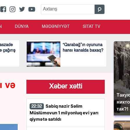
N
DÜNYA
MƏDƏNİYYƏT
SİTAT TV
aszadə
“Qarabağ”ın oyununa
ə çağırış
hansı kanalda baxaq?
ı və
Xəbər xətti
Такую
никто
Sabiq nazir Səlim
22:32
так?!
Müslümovun 1 milyonluq evi yarı
qiymətə satıldı