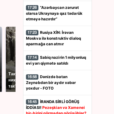
“Azərbaycan zərurət
17:26
olarsa Ukraynaya qaz tədarük
etməyə hazırdır”
Rusiya XİN: İrəvan
17:23
Moskva ilə konstruktiv dialoq
aparmağa can atmır
Sabiq nazirin 1 milyonluq
17:14
evi yarı qiymətə satıldı
Такую зиму в России
Не ешьте эту
Dənizdə batan
16:58
никто не ждал: как
готовую еду из
Zeynəbdən bir aydır xəbər
так?!
магазина: список
yoxdur - FOTO
İRANDA SİRLİ GÖRÜŞ
16:45
İDDİASI!
Pezeşkian və Xamenei
bir-birini görmədən görüşüblər?