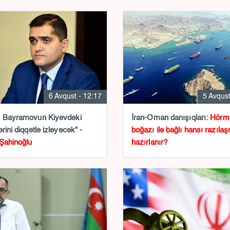
6 Avqust - 12:17
5 Avqust
l Bayramovun Kiyevdəki
İran-Oman danışıqları:
Hörm
rini diqqətlə izləyəcək" -
boğazı ilə bağlı hansı razıla
Şahinoğlu
hazırlanır?