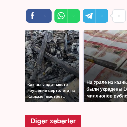
На Урале из казн
Как выглядит место
были украдены 1
крушение вертолета на
миллионов рубл
Кавказе: смотреть
Digər xəbərlər