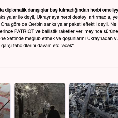
da diplomatik danışıqlar baş tutmadığından hərbi əməliyy
ksiyalar ilə deyil, Ukraynaya hərbi dəstəyi artırmaqla, ye
 Ona görə də Qərbin sanksiyalar paketi effektli deyil. Nə
rincə PATRİOT və ballistik raketlər verilməyincə sürün
hə xəttində məğlub etmək və qoşunlarını Ukraynadan v
qarşı təhdidlərini davam etdirəcək".