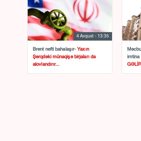
4 Avqust - 13:35
Brent nefti bahalaşır-
Yaxın
Məcbur
Şərqdəki münaqişə birjaları da
imtina
alovlandırır...
GƏLİR