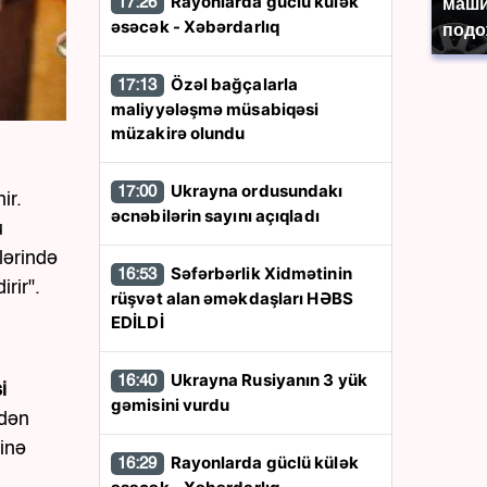
Rayonlarda güclü külək
17:26
маши
əsəcək - Xəbərdarlıq
подо
Özəl bağçalarla
17:13
maliyyələşmə müsabiqəsi
müzakirə olundu
Ukrayna ordusundakı
17:00
ir.
əcnəbilərin sayını açıqladı
u
lərində
Səfərbərlik Xidmətinin
16:53
rir".
rüşvət alan əməkdaşları HƏBS
EDİLDİ
Ukrayna Rusiyanın 3 yük
16:40
i
gəmisini vurdu
ndən
inə
Rayonlarda güclü külək
16:29