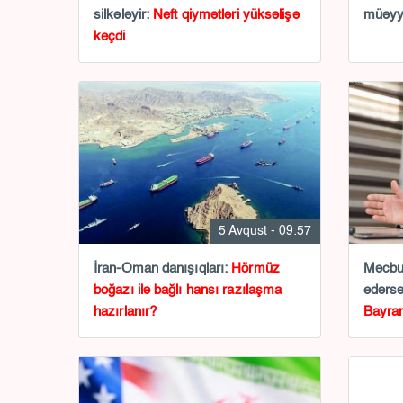
silkələyir:
Neft qiymətləri yüksəlişə
müəyyə
keçdi
5 Avqust - 09:57
İran-Oman danışıqları:
Hörmüz
Məcbur
boğazı ilə bağlı hansı razılaşma
edərs
hazırlanır?
Bayra