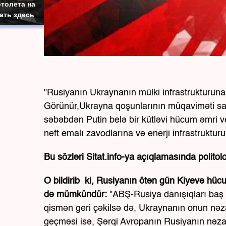
толета на
ать здесь
"Rusiyanın Ukraynanın mülki infrastrukturuna q
Görünür,Ukrayna qoşunlarının müqaviməti sayə
səbəbdən Putin belə bir kütləvi hücum əmri ve
neft emalı zavodlarına və enerji infrastrukturu
Bu sözləri Sitat.info-ya açıqlamasında poli
O bildirib ki, Rusiyanın ötən gün Kiyevə h
də mümkündür:
"ABŞ-Rusiya danışıqları baş 
qismən geri çəkilsə də, Ukraynanın onun nəzar
geçməsi isə, Şərqi Avropanın Rusiyanın nəza