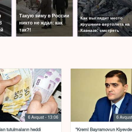
ы
Такую зиму в России
Как выглядит место
8
никто не ждал: как
крушение вертолета на
ей
так?!
Кавказе: смотреть
6 Avqust - 13:06
6 Avqust
n tutulmaların həddi
"Kreml Bayramovun Kiyevdə