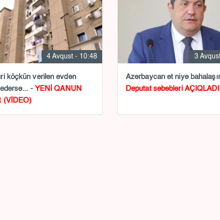
4 Avqust - 10:48
3 Avqust
i köçkün verilən evdən
Azərbaycan ət niyə bahalaşır
 edərsə... -
YENİ QANUN
Deputat səbəbləri AÇIQLADI
 (VİDEO)