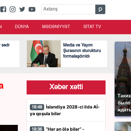
N
DÜNYA
MƏDƏNİYYƏT
SİTAT TV
v sədr
Media və Yayım
Şurasının sturukturu
formalaşdırıldı
a
Xəbər xətti
Таких
было 
İslandiya 2028-ci ildə Aİ-
18:48
ждать
yə qoşula bilər
“Hər an ölə bilər” -
18:36