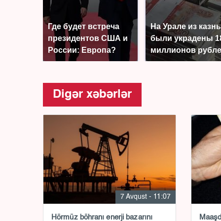
Где будет встреча
На Урале из казн
президентов США и
были украдены 1
России: Европа?
миллионов рубл
Digər xəbərlər
7 Avqust - 11:07
Hörmüz böhranı enerji bazarını
Maaşda