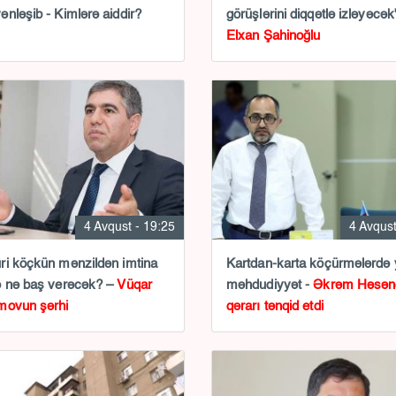
nləşib - Kimlərə aiddir?
görüşlərini diqqətlə izləyəcək"
Elxan Şahinoğlu
4 Avqust - 19:25
4 Avqust
i köçkün mənzildən imtina
Kartdan-karta köçürmələrdə 
ə nə baş verəcək? –
Vüqar
məhdudiyyət -
Əkrəm Həsən
movun şərhi
qərarı tənqid etdi