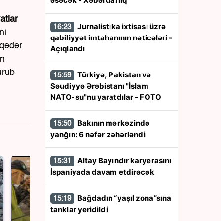
əsəcək - Xəbərdarlıq
atlar
Jurnalistika ixtisası üzrə
16:23
ni
qabiliyyət imtahanının nəticələri -
 qədər
Açıqlandı
ən
urub
Türkiyə, Pakistan və
15:59
Səudiyyə Ərəbistanı "İslam
NATO-su"nu yaratdılar - FOTO
Bakının mərkəzində
15:50
yanğın: 6 nəfər zəhərləndi
Altay Bayındır karyerasını
15:31
İspaniyada davam etdirəcək
Bağdadın “yaşıl zona”sına
15:19
tanklar yeridildi