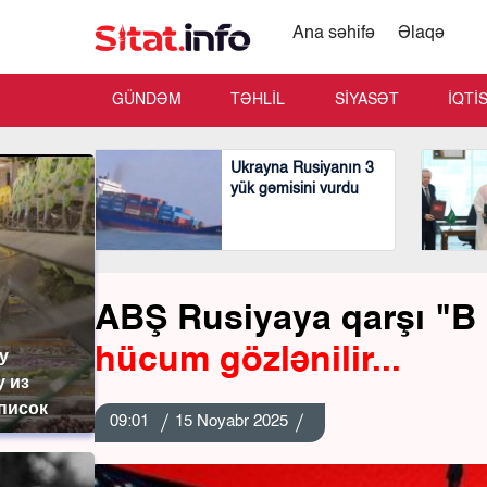
Ana səhifə
Əlaqə
GÜNDƏM
TƏHLİL
SİYASƏT
İQTİ
Ukrayna Rusiyanın 3
yük gəmisini vurdu
ABŞ Rusiyaya qarşı "B 
hücum gözlənilir...
у
у из
список
09:01
15 Noyabr 2025