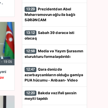
 -
Prezidentdən Abel
13:29
Məhərrəmovun oğlu ilə bağlı
SƏRƏNCAM
Sabah 39 dərəcə isti
13:12
olacaq
Media və Yayım Şurasının
12:58
sturukturu formalaşdırıldı
 - 19:05
Qara dənizdə
12:47
yeni
azərbaycanlıların olduğu gəmiyə
ov
PUA hücumu - Anbaan- Video
Bakıda vəzifəli şəxsin
12:20
meyiti tapıldı