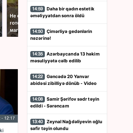
Daha bir qadın estetik
14:59
əməliyyatdan sonra öldü
Не ешьте эту
В ОАЭ произошло
готовую еду из
жестокое убийство
магазина: список
криптомиллионера
Çimərliyə gedənlərin
14:50
nəzərinə!
Azərbaycanda 13 həkim
14:35
məsuliyyətə cəlb edilib
Gəncədə 20 Yanvar
14:22
abidəsi zibilliyə dönüb - Video
Samir Şərifov sədr təyin
14:08
edildi - Sərəncam
 - 12:17
Zeynal Nağdəliyevin oğlu
13:40
səfir təyin olundu
ki