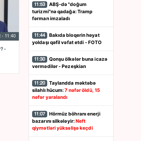
ABŞ-də "doğum
11:53
turizmi"nə qadağa: Tramp
fərman imzaladı
Bakıda bloqerin həyat
11:44
 - 11:40
yoldaşı qəfil vəfat etdi - FOTO
? -
Qonşu ölkələr buna icazə
11:30
vermədilər - Pezeşkian
Taylandda məktəbə
11:20
silahlı hücum:
7 nəfər öldü, 15
nəfər yaralandı
Hörmüz böhranı enerji
11:07
bazarını silkələyir:
Neft
qiymətləri yüksəlişə keçdi