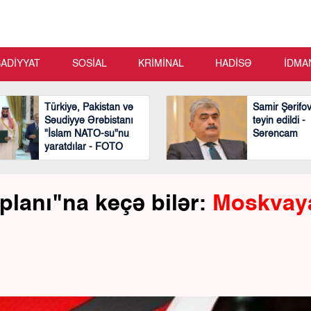
SADİYYAT
SOSİAL
KRİMİNAL
HADİSƏ
İDMA
Türkiyə, Pakistan və
Samir Şərifo
Səudiyyə Ərəbistanı
təyin edildi -
"İslam NATO-su"nu
Sərəncam
yaratdılar - FOTO
planı"na keçə bilər:
Moskvay