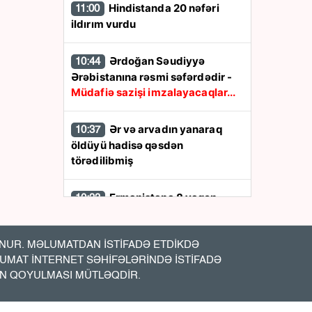
Hindistanda 20 nəfəri
11:00
ildırım vurdu
Ərdoğan Səudiyyə
10:44
Ərəbistanına rəsmi səfərdədir -
Müdafiə sazişi imzalayacaqlar...
Ər və arvadın yanaraq
10:37
öldüyü hadisə qəsdən
törədilibmiş
Ermənistana 8 vaqon
10:33
buğda, 10 vaqon daş kömür
göndərilir
UR. MƏLUMATDAN İSTİFADƏ ETDİKDƏ
LUMAT İNTERNET SƏHİFƏLƏRİNDƏ İSTİFADƏ
Beyləqanda kanalda 1
10:19
İN QOYULMASI MÜTLƏQDİR.
nəfər batdı