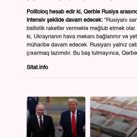
Politoloq hesab edir ki, Qərblə Rusiya arasın
intensiv şəkildə davam edəcək:
"Rusiyanı san
ballistik raketlər verməklə məğlub etmək olar.
ki, Ukraynanın hava məkanı bağlanmır və yetə
müharibə davam edəcək. Rusiyanı yalnız cəb
çıxarmaq lazımdır. Bu baş tutmayınca, Qərbə 
Sitat.info