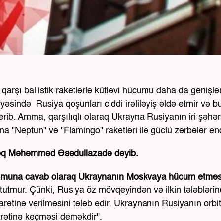
arşı ballistik raketlərlə kütləvi hücumu daha da genişlən
sində Rusiya qoşunları ciddi irəliləyiş əldə etmir və b
rib. Amma, qarşılıqlı olaraq Ukrayna Rusiyanın iri şəhər
na "Neptun" və "Flamingo" raketləri ilə güclü zərbələr endi
toloq Məhəmməd Əsədullazadə deyib.
ücumuna cavab olaraq Ukraynanın Moskvaya hücum etməs
tutmur. Çünki, Rusiya öz mövqeyindən və ilkin tələbləri
ətinə verilməsini tələb edir. Ukraynanın Rusiyanın orbit
rətinə keçməsi deməkdir".