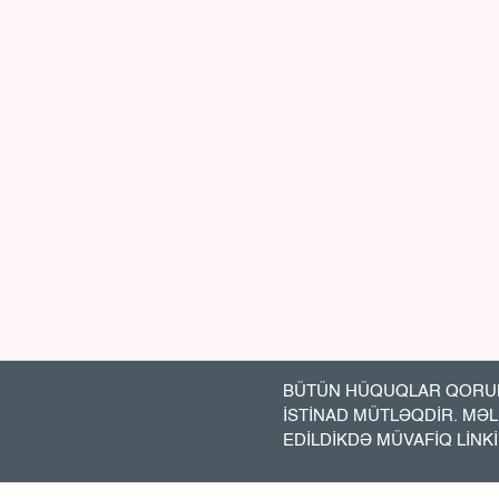
BÜTÜN HÜQUQLAR QORUN
İSTİNAD MÜTLƏQDİR. MƏ
EDİLDİKDƏ MÜVAFİQ LİNK