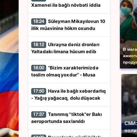
Xamenei ilə bağlı növbəti iddia
Süleyman Mikayılovun 10
18:24
illik müavininə hökm oxundu
Ukrayna dəniz dronları
18:12
В маг
Yaltadakı limana hücum edib
ажиота
продук
“Bizim xarakterimizdə
18:00
təslim olmaq yoxdur” - Musa
Hava ilə bağlı xəbərdarlıq
17:50
- Yağış yağacaq, dolu düşəcək
Tanınmış "tiktok"er Bakı
17:37
aeroportunda saxlanıldı
СМИ:
поли