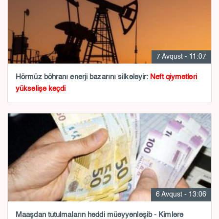
7 Avqust - 11:07
Hörmüz böhranı enerji bazarını silkələyir:
Neft qiymətləri
yüksəlişə keçdi
6 Avqust - 13:06
Maaşdan tutulmaların həddi müəyyənləşib - Kimlərə