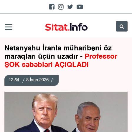
Netanyahu İranla müharibəni öz
maraqları üçün uzadır -
Professor
ŞOK səbəbləri AÇIQLADI
12:54
8 İyun 2026