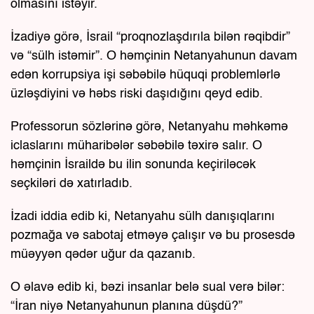
olmasını istəyir.
İzadiyə görə, İsrail “proqnozlaşdırıla bilən rəqibdir”
və “sülh istəmir”. O həmçinin Netanyahunun davam
edən korrupsiya işi səbəbilə hüquqi problemlərlə
üzləşdiyini və həbs riski daşıdığını qeyd edib.
Professorun sözlərinə görə, Netanyahu məhkəmə
iclaslarını müharibələr səbəbilə təxirə salır. O
həmçinin İsraildə bu ilin sonunda keçiriləcək
seçkiləri də xatırladıb.
İzadi iddia edib ki, Netanyahu sülh danışıqlarını
pozmağa və sabotaj etməyə çalışır və bu prosesdə
müəyyən qədər uğur da qazanıb.
O əlavə edib ki, bəzi insanlar belə sual verə bilər:
“İran niyə Netanyahunun planına düşdü?”