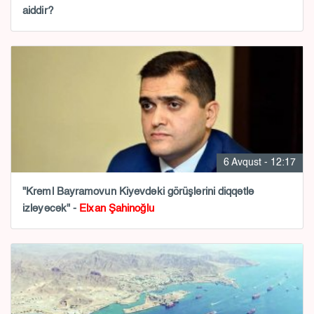
aiddir?
6 Avqust - 12:17
"Kreml Bayramovun Kiyevdəki görüşlərini diqqətlə
izləyəcək" -
Elxan Şahinoğlu