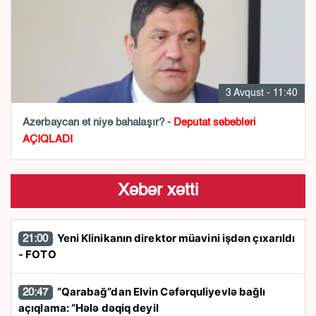
3 Avqust - 11:40
Azərbaycan ət niyə bahalaşır? -
Deputat səbəbləri
AÇIQLADI
Xəbər xətti
Yeni Klinikanın direktor müavini işdən çıxarıldı
21:00
- FOTO
“Qarabağ”dan Elvin Cəfərquliyevlə bağlı
20:47
açıqlama: “Hələ dəqiq deyil