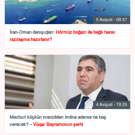
5 Avqust - 09:57
İran-Oman danışıqları:
Hörmüz boğazı ilə bağlı hansı
razılaşma hazırlanır?
4 Avqust - 19:25
Məcburi köçkün mənzildən imtina edərsə nə baş
verəcək? –
Vüqar Bayramovun şərhi