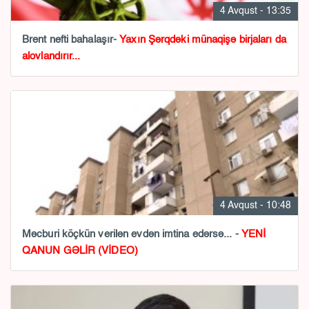
4 Avqust - 13:35
Brent nefti bahalaşır-
Yaxın Şərqdəki münaqişə birjaları da
alovlandırır...
4 Avqust - 10:48
Məcburi köçkün verilən evdən imtina edərsə... -
YENİ
QANUN GƏLİR (VİDEO)