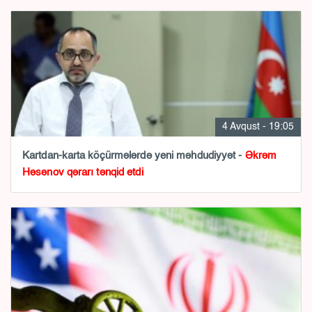
4 Avqust - 19:05
Kartdan-karta köçürmələrdə yeni məhdudiyyət -
Əkrəm
Həsənov qərarı tənqid etdi