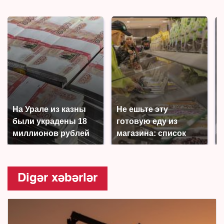
На Урале из казны
Не ешьте эту
были украдены 18
готовую еду из
миллионов рублей
магазина: список
Digər xəbərlər