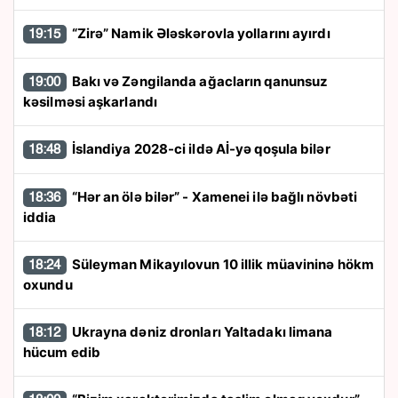
“Zirə” Namik Ələskərovla yollarını ayırdı
19:15
Bakı və Zəngilanda ağacların qanunsuz
19:00
kəsilməsi aşkarlandı
İslandiya 2028-ci ildə Aİ-yə qoşula bilər
18:48
“Hər an ölə bilər” - Xamenei ilə bağlı növbəti
18:36
iddia
Süleyman Mikayılovun 10 illik müavininə hökm
18:24
oxundu
Ukrayna dəniz dronları Yaltadakı limana
18:12
hücum edib