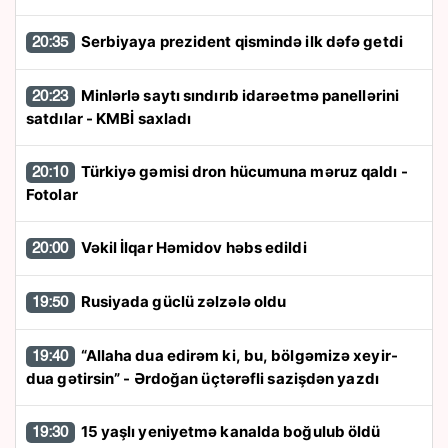
Serbiyaya prezident qismində ilk dəfə getdi
20:35
Minlərlə saytı sındırıb idarəetmə panellərini
20:23
satdılar - KMBİ saxladı
Türkiyə gəmisi dron hücumuna məruz qaldı -
20:10
Fotolar
Vəkil İlqar Həmidov həbs edildi
20:00
Rusiyada güclü zəlzələ oldu
19:50
“Allaha dua edirəm ki, bu, bölgəmizə xeyir-
19:40
dua gətirsin” - Ərdoğan üçtərəfli sazişdən yazdı
15 yaşlı yeniyetmə kanalda boğulub öldü
19:30