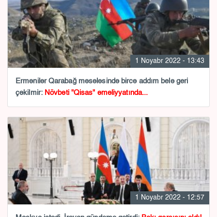
1 Noyabr 2022 - 13:43
Ermənilər Qarabağ məsələsində bircə addım belə geri
çəkilmir:
Növbəti "Qisas" əməliyyatında...
1 Noyabr 2022 - 12:57