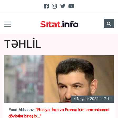
TƏHLİL
4 Noyabr 2022 - 17:11
Fuad Abbasov:
"Rusiya, İran və Fransa kimi ermənipərəst
dövlətlər birləşib..."