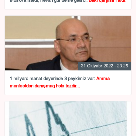
Moskva istədi, İrəvan gündəmə gətirdi:
Bakı qarşısını aldı!
31 Oktyabr 2022 - 23:25
1 milyard manat dəyərində 3 peykimiz var:
Amma
mənfəətdən danışmaq hələ tezdir...