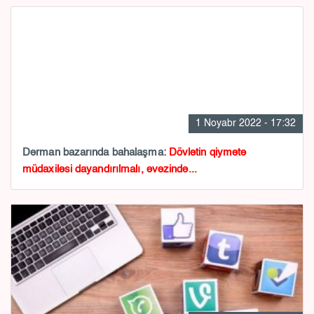
1 Noyabr 2022 - 17:32
Dərman bazarında bahalaşma:
Dövlətin qiymətə
müdaxiləsi dayandırılmalı, əvəzində...