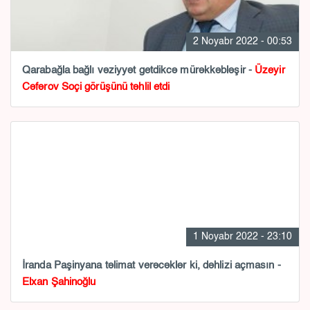
2 Noyabr 2022 - 00:53
Qarabağla bağlı vəziyyət getdikcə mürəkkəbləşir -
Üzeyir
Cəfərov Soçi görüşünü təhlil etdi
1 Noyabr 2022 - 23:10
İranda Paşinyana təlimat verəcəklər ki, dəhlizi açmasın -
Elxan Şahinoğlu