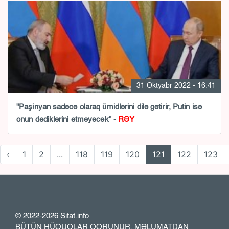
31 Oktyabr 2022 - 16:41
"Paşinyan sadəcə olaraq ümidlərini dilə gətirir, Putin isə
onun dediklərini etməyəcək" -
RƏY
‹
1
2
...
118
119
120
121
122
123
© 2022-2026 Sitat.info
BÜTÜN HÜQUQLAR QORUNUR. MƏLUMATDAN