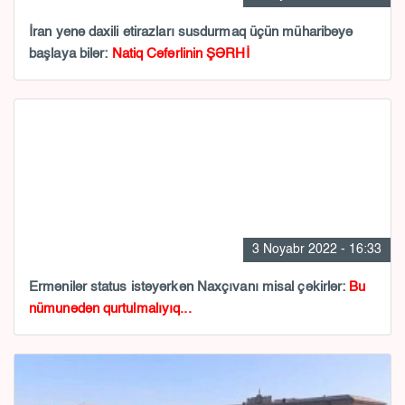
İran yenə daxili etirazları susdurmaq üçün müharibəyə
başlaya bilər:
Natiq Cəfərlinin ŞƏRHİ
3 Noyabr 2022 - 16:33
Ermənilər status istəyərkən Naxçıvanı misal çəkirlər:
Bu
nümunədən qurtulmalıyıq...