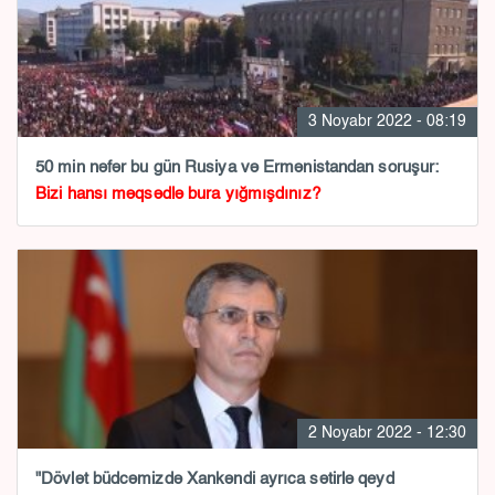
3 Noyabr 2022 - 08:19
50 min nəfər bu gün Rusiya və Ermənistandan soruşur:
Bizi hansı məqsədlə bura yığmışdınız?
2 Noyabr 2022 - 12:30
"Dövlət büdcəmizdə Xankəndi ayrıca sətirlə qeyd