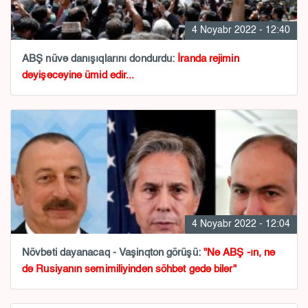
4 Noyabr 2022 - 12:40
ABŞ nüvə danışıqlarını dondurdu:
İranda rejimin
dəyişəcəyinə ümid edir...
4 Noyabr 2022 - 12:04
Növbəti dayanacaq - Vaşinqton görüşü:
"Nə ABŞ -ın, nə
də Rusiyanın səmimiliyindən söhbət gedə bilər"