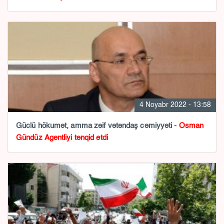
4 Noyabr 2022 - 13:58
Güclü hökumət, amma zəif vətəndaş cəmiyyəti -
Osman
Gündüz Agentliyi tənqid etdi