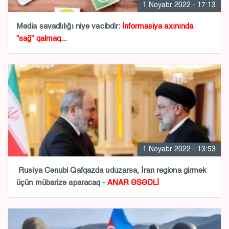
1 Noyabr 2022 - 17:13
Media savadlılığı niyə vacibdir:
İnformasiya axınında
"sağ" qalmaq...
1 Noyabr 2022 - 13:53
Rusiya Cənubi Qafqazda uduzarsa, İran regiona girmək
üçün mübarizə aparacaq -
ANAR ƏSƏDLİ