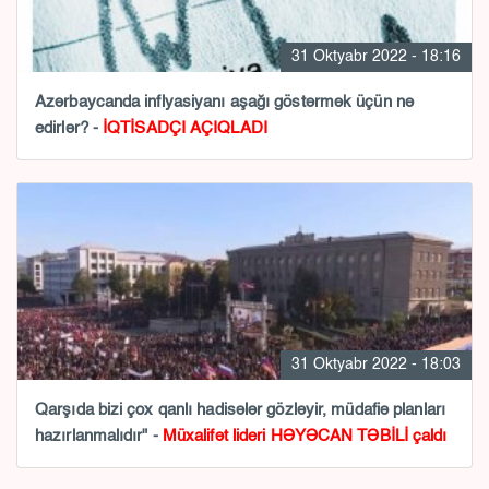
31 Oktyabr 2022 - 18:16
Azərbaycanda inflyasiyanı aşağı göstərmək üçün nə
edirlər? -
İQTİSADÇI AÇIQLADI
31 Oktyabr 2022 - 18:03
Qarşıda bizi çox qanlı hadisələr gözləyir, müdafiə planları
hazırlanmalıdır" -
Müxalifət lideri HƏYƏCAN TƏBİLİ çaldı