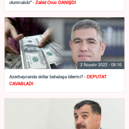
olunmalıdır" -
Zahid Oruc DANIŞDI
2 Noyabr 2022 - 08:16
Azərbaycanda dollar bahalaşa bilərmi? -
DEPUTAT
CAVABLADI