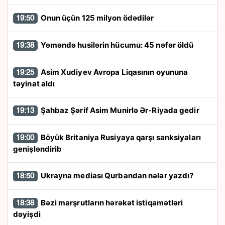
Onun üçün 125 milyon ödədilər
19:50
Yəməndə husilərin hücumu: 45 nəfər öldü
19:38
Asim Xudiyev Avropa Liqasının oyununa
19:25
təyinat aldı
Şahbaz Şərif Asim Munirlə Ər-Riyada gedir
19:13
Böyük Britaniya Rusiyaya qarşı sanksiyaları
19:00
genişləndirib
Ukrayna mediası Qurbandan nələr yazdı?
18:50
Bəzi marşrutların hərəkət istiqamətləri
18:38
dəyişdi