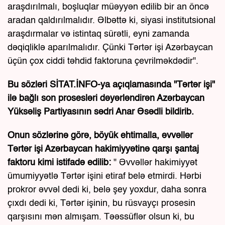
araşdırılmalı, boşluqlar müəyyən edilib bir an öncə
aradan qaldırılmalıdır. Əlbəttə ki, siyasi institutsional
araşdırmalar və istintaq sürətli, eyni zamanda
dəqiqliklə aparılmalıdır. Çünki Tərtər işi Azərbaycan
üçün çox ciddi təhdid faktoruna çevrilməkdədir".
Bu sözləri SİTAT.İNFO-ya açıqlamasında "Tərtər işi"
ilə bağlı son prosesləri dəyərləndirən Azərbaycan
Yüksəliş Partiyasının sədri Anar Əsədli bildirib.
Onun sözlərinə görə, böyük ehtimalla, əvvəllər
Tərtər işi Azərbaycan hakimiyyətinə qarşı şantaj
faktoru kimi istifadə edilib:
" Əvvəllər hakimiyyət
ümumiyyətlə Tərtər işini etiraf belə etmirdi. Hərbi
prokror əvvəl dedi ki, belə şey yoxdur, daha sonra
çıxdı dedi ki, Tərtər işinin, bu rüsvayçı prosesin
qarşısını mən almışam. Təəssüflər olsun ki, bu