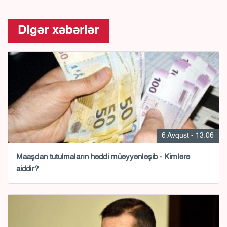
Digər xəbərlər
6 Avqust - 13:06
Maaşdan tutulmaların həddi müəyyənləşib - Kimlərə
aiddir?