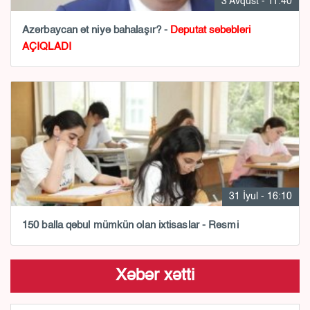
3 Avqust - 11:40
Azərbaycan ət niyə bahalaşır? -
Deputat səbəbləri
AÇIQLADI
31 İyul - 16:10
150 balla qəbul mümkün olan ixtisaslar - Rəsmi
Xəbər xətti