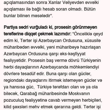
açıqlamasından sonra Xanlar Vəliyevdən əvvəlki
açıqlaması ilə bağlı hesab soran olmadı. Bütün
bunlar bilinən məsələdir".
Partiya sədri vurğuladı ki, prosesin görünməyən
tərəflərinə diqqət çəkmək lazımdır:
"Öncəliklə qeyd
edim ki, Tərtər işi Azərbaycan Ordusuna, xüsusilə
müharibədən əvvəlki, yəni müharibəyə hazırlaşan
Azərbaycan Ordusuna qarşı əks-kəşfiyyat
fəaliyyətidir. Prosesin baş vermə dövrü Türkiyənin
hərbi dayaqlarının Azərbaycanda möhkəmləndiyi
dövrlərə təsadüf edir. Buna qarşı olan güclər,
regiondakı dayaqlarını itirmək istəməyən güclər və
ya hansısa güc, Türkiyə tərəfdarı olan və ya ola
biləcək, Qarabağ müharibəsində Moskvanın
pozuculuq fəaliyyətinə cavab verməyən hərbiçiləri,
kilid şəxsləri məhv etmək qərarına gəldi. Tərtər işi