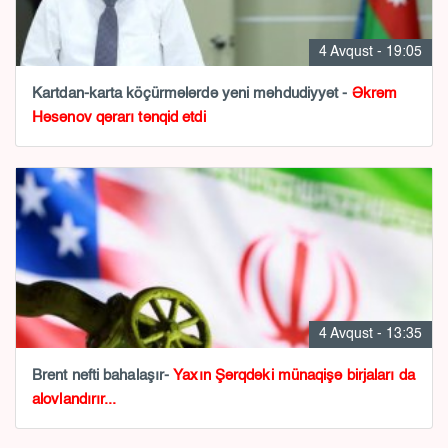
4 Avqust - 19:05
Kartdan-karta köçürmələrdə yeni məhdudiyyət -
Əkrəm
Həsənov qərarı tənqid etdi
4 Avqust - 13:35
Brent nefti bahalaşır-
Yaxın Şərqdəki münaqişə birjaları da
alovlandırır...