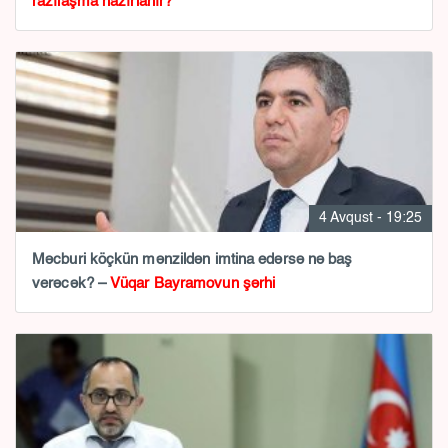
razılaşma hazırlanır?
4 Avqust - 19:25
Məcburi köçkün mənzildən imtina edərsə nə baş
verəcək? –
Vüqar Bayramovun şərhi