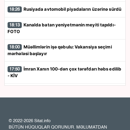
Rusiyada avtomobil piyadaların üzərinə sürdü
18:26
Kanalda batan yeniyetmənin meyiti tapıldı-
18:13
FOTO
Müəllimlərin işə qəbulu: Vakansiya seçimi
18:00
mərhələsi başlayır
İmran Xanın 100-dən çox tərəfdarı həbs edilib
17:50
- KİV
“Trabzonspor” 24 saata 13 milyon avroluq
17:40
forma satdı
“Azərbaycan zərurət olarsa Ukraynaya qaz
17:26
tədarük etməyə hazırdır”
© 2022-2026 Sitat.info
BÜTÜN HÜQUQLAR QORUNUR. MƏLUMATDAN