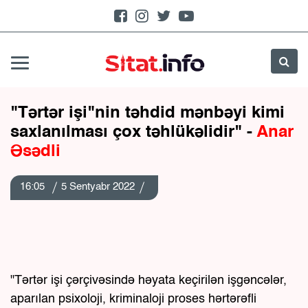
"Tərtər işi"nin təhdid mənbəyi kimi
saxlanılması çox təhlükəlidir" -
Anar
Əsədli
16:05
5 Sentyabr 2022
"Tərtər işi çərçivəsində həyata keçirilən işgəncələr,
aparılan psixoloji, kriminaloji proses hərtərəfli