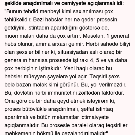
şəkildə araşdırılmalı və cəmiyyətə açıqlanmalı idi:
"Bunun təhdid mənbəyi kimi saxlanılması çox
təhlükəlidir. Bəzi həbslər hər nə qədər prosesin
getdiyini, istintaqın aparıldığını göstərsə də,
müəmmaları daha da çox artırır. Məsələn, 1 general
həbs olunur, amma arxası gəlmir. Hərbi sahədə biliyi
olan şəxslər bilirlər ki, situasiyadan aslı olaraq bir
generalın hansısa prosesdə iştirakı 4, 5 və ya daha
çox hərbiçinin iştirakıdır. Yəni haqlı olaraq bu
həbslər müəyyən şayələrə yol açır. Təqsirli şəxs
belə bəzən mələk kimi görünür. Bu, yol verilməzdir.
Bu, dövlətin hərbi immunitetini zəiflədən faktordur.
Ona görə də bir daha qeyd etmək istəyirəm ki,
proses bütövlüklə araşdırılmalı, şəffaf istintaq
aparılmalı və bütün məlumatlar ictimaiyyətə
açıqlanmalıdır. Bu proseslə paralel olaraq təqsirlilər
məhkəmənin hökmü ilə cəzalandırılmalıdır".