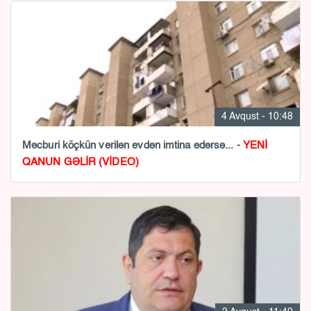
4 Avqust - 10:48
Məcburi köçkün verilən evdən imtina edərsə... -
YENİ
QANUN GƏLİR (VİDEO)