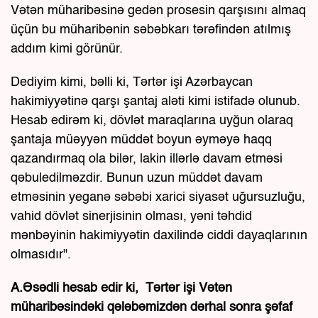
Vətən müharibəsinə gedən prosesin qarşısını almaq
üçün bu müharibənin səbəbkarı tərəfindən atılmış
addım kimi görünür.
Dediyim kimi, bəlli ki, Tərtər işi Azərbaycan
hakimiyyətinə qarşı şantaj aləti kimi istifadə olunub.
Hesab edirəm ki, dövlət maraqlarına uyğun olaraq
şantaja müəyyən müddət boyun əyməyə haqq
qazandırmaq ola bilər, lakin illərlə davam etməsi
qəbuledilməzdir. Bunun uzun müddət davam
etməsinin yeganə səbəbi xarici siyasət uğursuzluğu,
vahid dövlət sinerjisinin olması, yəni təhdid
mənbəyinin hakimiyyətin daxilində ciddi dayaqlarının
olmasıdır".
A.Əsədli hesab edir ki, Tərtər işi Vətən
müharibəsindəki qələbəmizdən dərhal sonra şəfaf