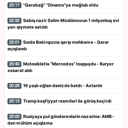
"Qarabağ" "Dinamo"ya məğlub oldu
23:17
Sabiq nazir Səlim Müslümovun 1 milyonluq evi
22:32
yarı qiymətə satıldı
Səidə Bəkirqızına qarşı məhkəmə - Qərar
22:01
açıqlandı
Motosikletlə “Mercedes” toqquşdu - Kuryer
20:40
xəsarət aldı
16 yaşlı oğlan dənizdə batdı - Axtarılır
20:26
Tramp kəşfiyyat rəsmiləri ilə görüş keçirdi
20:13
Rusiyaya pul göndərənlərin nəzərinə: AMB-
20:00
dən mühüm açıqlama