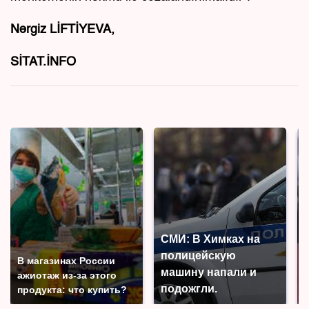
Nərgiz LİFTİYEVA,
SİTAT.İNFO
СМИ: В Химках на
полицейскую
В магазинах России
машину напали и
ажиотаж из-за этого
подожгли.
продукта: что купить?