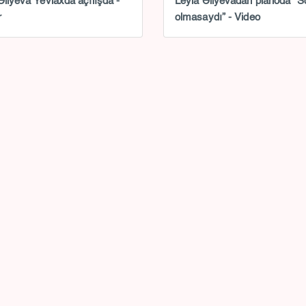
Əliyeva Yevlaxda açılışda -
Leyla Əliyevadan pianoda “S
r
olmasaydı” - Video