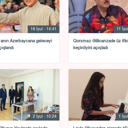
18 İyul - 14:41
11 İyu
anın Azərbaycana gələcəyi
Qorxmaz Əlilicanzadə üz iflic
çıqlandı
keçirdiyini açıqladı
2 İyul - 10:24
1 İyu