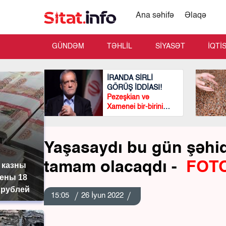
Ana səhifə
Əlaqə
GÜNDƏM
TƏHLİL
SİYASƏT
İQTİ
İRANDA SİRLİ
GÖRÜŞ İDDİASI!
Pezeşkian və
Xamenei bir-birini
görmədən
görüşüblər?
Yaşasaydı bu gün şəhidi
tamam olacaqdı -
FOT
 казны
ены 18
 рублей
15:05
26 İyun 2022