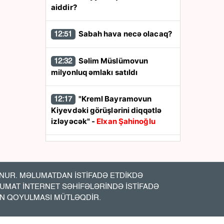
aiddir?
Sabah hava necə olacaq?
12:51
Səlim Müslümovun
12:32
milyonluq əmlakı satıldı
"Kreml Bayramovun
12:17
Kiyevdəki görüşlərini diqqətlə
izləyəcək" -
Elxan Şahinoğlu
Wildberries-in logistika
12:11
mərkəzi yenidən PUA hücumuna
məruz qaldı
UR. MƏLUMATDAN İSTİFADƏ ETDİKDƏ
LUMAT İNTERNET SƏHİFƏLƏRİNDƏ İSTİFADƏ
Növbəti 10 stansiya bu
11:53
İN QOYULMASI MÜTLƏQDİR.
istiqamətdə tikiləcək -
Vüsal
Aslanov AÇIQLADI