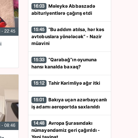
Məleykə Abbaszadə
16:03
abituriyentlərə çağırış etdi
“Bu addım atılsa, hər kəs
15:45
l - 22:45
avtobuslara yönələcək” - Nazir
müavini
i
“Qarabağ”ın oyununa
15:33
hansı kanalda baxaq?
Tahir Kərimliyə ağır itki
15:12
Bakıya uçan azərbaycanlı
15:01
iş adamı aeroportda saxlanıldı
Avropa Şurasındakı
14:48
l - 08:46
nümayəndəmiz geri çağırıldı -
Yeni təyinat