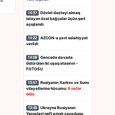
öz
Dövlət dəstəyi almaq
14:37
istəyən özəl bağçalar üçün şərt
açıqlandı
AZCON-a yeni səlahiyyət
14:22
verildi
Gəncədə davada
14:08
öldürülən iki uşaq atasının -
FOTOSU
Rusiyanın Xarkov və Sumı
13:57
vilayətlərinə hücumu:
6 nəfər
öldü
Ukrayna Rusiyanın
13:48
Yaroslavl neft emalı zavodunu