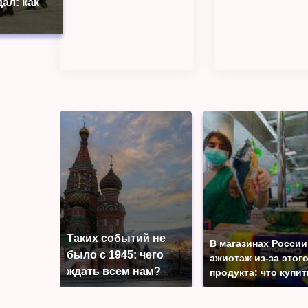
ал: как
Таких событий не
В магазинах России
было с 1945: чего
ажиотаж из-за этог
ждать всем нам?
продукта: что купи