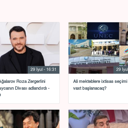
29 İyul - 16:31
29 İyu
ğalarov Roza Zərgərlini
Ali məktəblərə ixtisas seçimi
ycanın Divası adlandırdı -
vaxt başlanacaq?
O