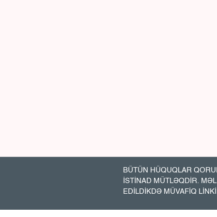
BÜTÜN HÜQUQLAR QORUN
İSTİNAD MÜTLƏQDİR. MƏ
EDİLDİKDƏ MÜVAFİQ LİNK