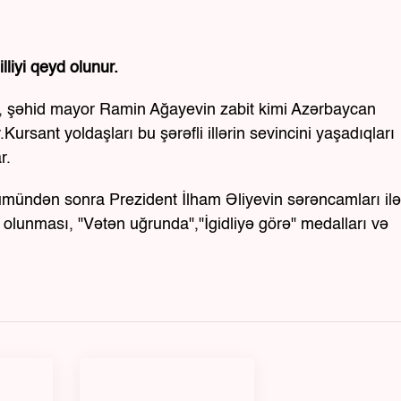
liyi qeyd olunur.
ki, şəhid mayor Ramin Ağayevin zabit kimi Azərbaycan
ursant yoldaşları bu şərəfli illərin sevincini yaşadıqları
r.
ündən sonra Prezident İlham Əliyevin sərəncamları ilə
 olunması, "Vətən uğrunda","İgidliyə görə" medalları və