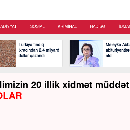
SADİYYAT
SOSİAL
KRİMİNAL
HADİSƏ
İDMA
Türkiyə fındıq
Məleykə Abb
ixracından 2,4 milyard
abituriyentlər
dollar qazandı
etdi
mizin 20 illik xidmət müddət
OLAR