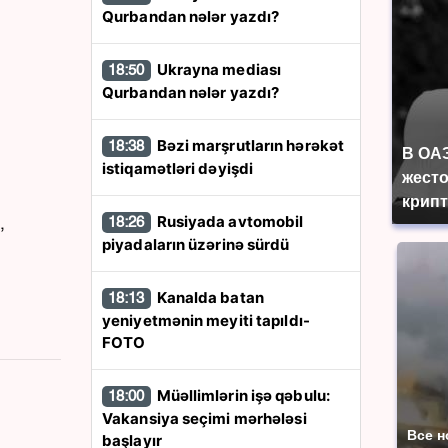
Qurbandan nələr yazdı?
Ukrayna mediası
18:50
Qurbandan nələr yazdı?
Bəzi marşrutların hərəkət
18:38
В ОА
istiqamətləri dəyişdi
жесто
крип
Rusiyada avtomobil
,
18:26
piyadaların üzərinə sürdü
Kanalda batan
18:13
yeniyetmənin meyiti tapıldı-
FOTO
Müəllimlərin işə qəbulu:
18:00
Vakansiya seçimi mərhələsi
Все н
başlayır