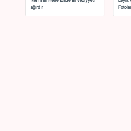
Nəriman Həsənzadənin vəziyyəti
Leyla 
ağırdır
Fotola