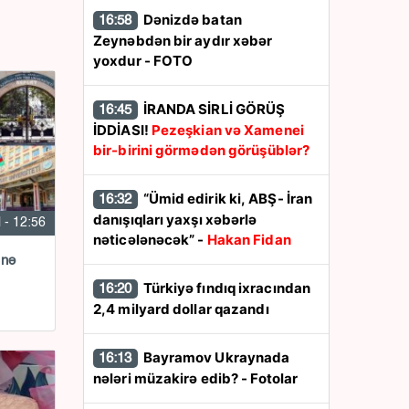
Dənizdə batan
16:58
Zeynəbdən bir aydır xəbər
yoxdur - FOTO
İRANDA SİRLİ GÖRÜŞ
16:45
İDDİASI!
Pezeşkian və Xamenei
bir-birini görmədən görüşüblər?
“Ümid edirik ki, ABŞ- İran
16:32
danışıqları yaxşı xəbərlə
l - 12:56
nəticələnəcək” -
Hakan Fidan
 nə
Türkiyə fındıq ixracından
16:20
2,4 milyard dollar qazandı
Bayramov Ukraynada
16:13
nələri müzakirə edib? - Fotolar