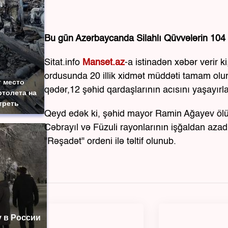
Bu gün Azərbaycanda Silahlı Qüvvələrin 104 il
Sitat.info
Manset.az
-a istinadən xəbər verir 
ordusunda 20 illik xidmət müddəti tamam olur.K
 место
qədər,12 şəhid qardaşlarının acısını yaşayırla
толета на
треть
Qeyd edək ki, şəhid mayor Ramin Ağayev ölüm
Cəbrayıl və Füzuli rayonlarının işğaldan azad
"Rəşadət" ordeni ilə təltif olunub.
 в России