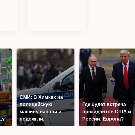
СМИ: В Химках на
полицейскую
Где будет встреча
машину напали и
президентов США и
о
подожгли.
России: Европа?
ть?