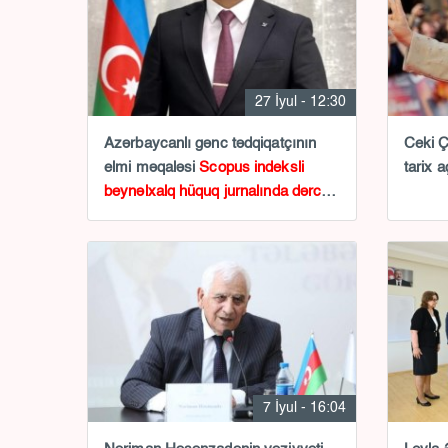
27 İyul - 12:30
Azərbaycanlı gənc tədqiqatçının
Ceki Ç
elmi məqaləsi
Scopus indeksli
tarix a
beynəlxalq hüquq jurnalında dərc
olunub
7 İyul - 16:04