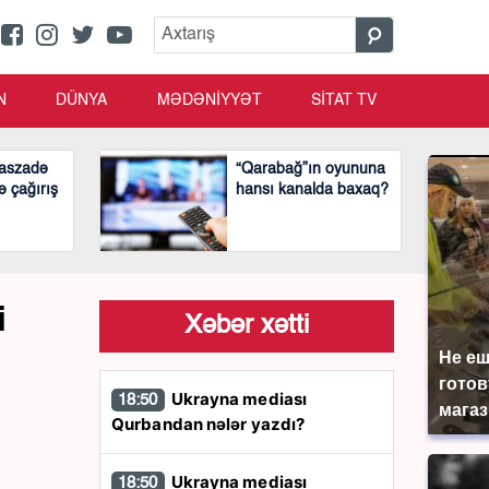
N
DÜNYA
MƏDƏNİYYƏT
SİTAT TV
aszadə
“Qarabağ”ın oyununa
ə çağırış
hansı kanalda baxaq?
i
Xəbər xətti
Не еш
готов
Ukrayna mediası
18:50
магаз
Qurbandan nələr yazdı?
Ukrayna mediası
18:50