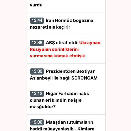
vurdu
İran Hörmüz boğazına
13:44
nəzarəti ələ keçirir
ABŞ etiraf etdi:
Ukraynan
13:38
Rusiyanın dərinliklərini
vurmasına kömək etmişik
Prezidentdən Bəxtiyar
13:30
Aslanbəyli ilə bağlı SƏRƏNCAM
Nigar Fərhadın həbs
13:12
olunan əri kimdir, nə işlə
məşğuldur?
Maaşdan tutulmaların
13:06
həddi müəyyənləşib - Kimlərə