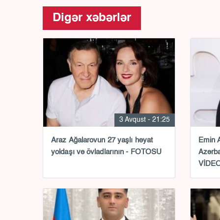
Digər xəbərlər
3 Avqust - 21:25
Araz Ağalarovun 27 yaşlı həyat
Emin A
yoldaşı və övladlarının - FOTOSU
Azərba
VİDE