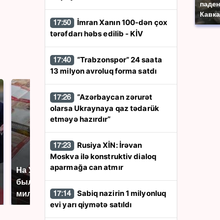
паден
Кавка
İmran Xanın 100-dən çox
17:50
tərəfdarı həbs edilib - KİV
“Trabzonspor” 24 saata
17:40
13 milyon avroluq forma satdı
“Azərbaycan zərurət
17:26
olarsa Ukraynaya qaz tədarük
etməyə hazırdır”
Rusiya XİN: İrəvan
17:23
Moskva ilə konstruktiv dialoq
aparmağa can atmır
На Урале из казны
Как выглядит место
были украдены 18
крушение вертолета на
Sabiq nazirin 1 milyonluq
миллионов рублей
17:14
Кавказе: смотреть
evi yarı qiymətə satıldı