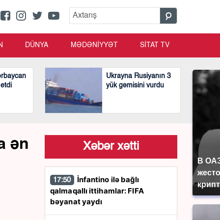
N
DÜNYA
MƏDƏNİYYƏT
SİTAT TV
ərbaycan
Ukrayna Rusiyanın 3
 etdi
yük gəmisini vurdu
a ən
Xəbər xətti
В ОА
жесто
İnfantino ilə bağlı
17:50
крип
qalmaqallı ittihamlar: FIFA
bəyanat yaydı