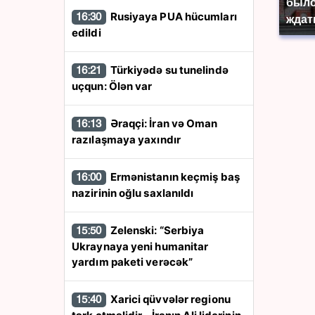
было
Rusiyaya PUA hücumları
16:30
ждат
edildi
Türkiyədə su tunelində
16:21
uçqun: Ölən var
Əraqçi: İran və Oman
16:13
razılaşmaya yaxındır
Ermənistanın keçmiş baş
16:00
nazirinin oğlu saxlanıldı
Zelenski: “Serbiya
15:50
Ukraynaya yeni humanitar
yardım paketi verəcək”
Xarici qüvvələr regionu
15:40