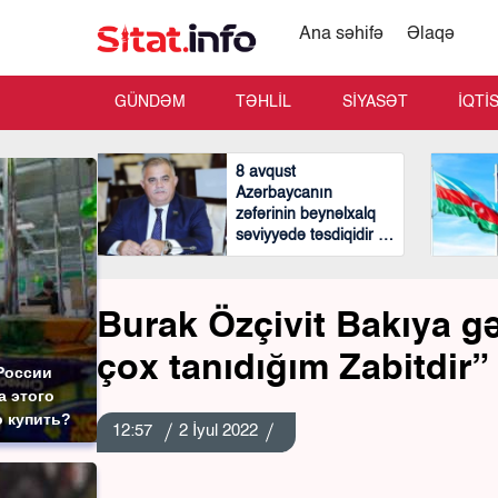
Ana səhifə
Əlaqə
GÜNDƏM
TƏHLİL
SİYASƏT
İQTİ
8 avqust
Azərbaycanın
zəfərinin beynəlxalq
səviyyədə təsdiqidir -
Arzu Nağıyev
Burak Özçivit Bakıya gə
çox tanıdığım Zabitdir”
России
а этого
о купить?
12:57
2 İyul 2022