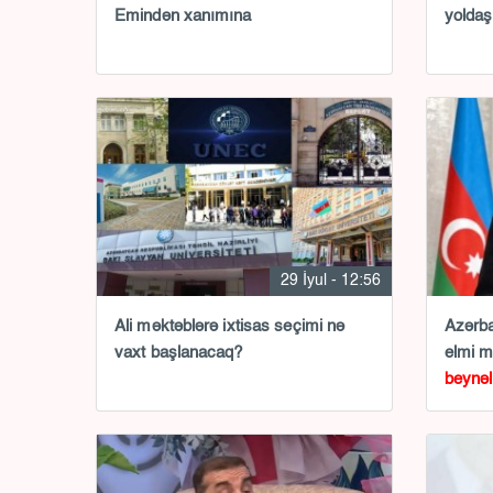
Emindən xanımına
yoldaş
29 İyul - 12:56
Ali məktəblərə ixtisas seçimi nə
Azərba
vaxt başlanacaq?
elmi 
beynəl
olunub