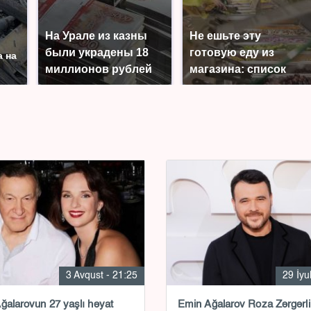
На Урале из казны
Не ешьте эту
были украдены 18
готовую еду из
а на
миллионов рублей
магазина: список
3 Avqust - 21:25
29 İyu
ğalarovun 27 yaşlı həyat
Emin Ağalarov Roza Zərgərli