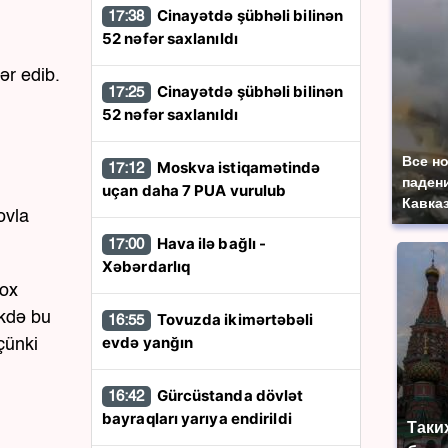
Cinayətdə şübhəli bilinən
17:38
52 nəfər saxlanıldı
ər edib.
Cinayətdə şübhəli bilinən
17:25
52 nəfər saxlanıldı
Все н
Moskva istiqamətində
17:12
паден
uçan daha 7 PUA vurulub
Кавказ
ovla
Hava ilə bağlı -
17:00
Xəbərdarlıq
çox
ikdə bu
Tovuzda ikimərtəbəli
16:55
evdə yanğın
çünki
Gürcüstanda dövlət
16:42
bayraqları yarıya endirildi
Таки