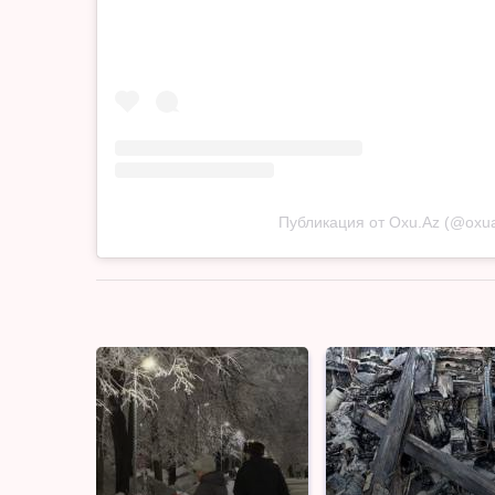
Публикация от Oxu.Az (@oxu