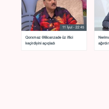
11 İyul - 22:45
Qorxmaz Əlilicanzadə üz iflici
Nərima
keçirdiyini açıqladı
ağırdır