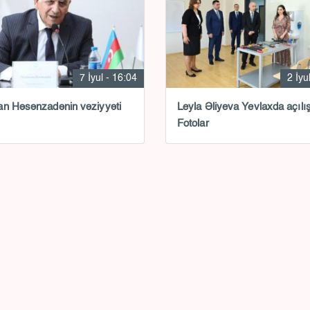
7 İyul - 16:04
2 İyu
n Həsənzadənin vəziyyəti
Leyla Əliyeva Yevlaxda açılı
Fotolar