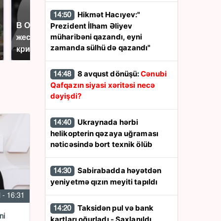
Hikmət Hacıyev:"
14:50
В ОАЭ произошло
Prezident İlham Əliyev
Все новости по
müharibəni qazandı, eyni
жестокое убийство
падению вертолета на
zamanda sülhü də qazandı"
криптомиллионера
Кавказе: читать здесь
8 avqust dönüşü:
Cənubi
14:48
Qafqazın siyasi xəritəsi necə
dəyişdi?
Ukraynada hərbi
14:40
helikopterin qəzaya uğraması
nəticəsində bort texnik ölüb
Sabirabadda həyətdən
14:30
yeniyetmə qızın meyiti tapıldı
l - 16:31
Taksidən pul və bank
14:20
ni
kartları oğurladı - Saxlanıldı