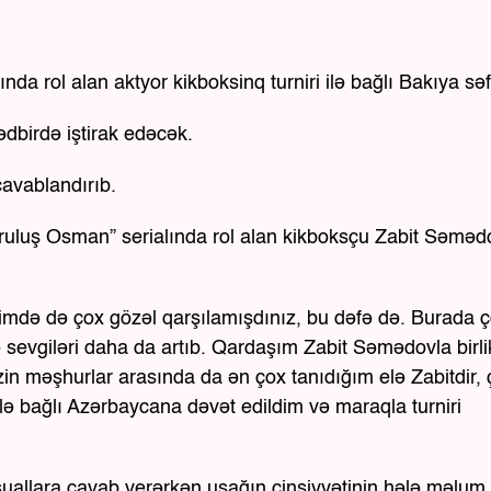
nda rol alan aktyor kikboksinq turniri ilə bağlı Bakıya səf
ədbirdə iştirak edəcək.
cavablandırıb.
Kuruluş Osman” serialında rol alan kikboksçu Zabit Səməd
şimdə də çox gözəl qarşılamışdınız, bu dəfə də. Burada 
lə sevgiləri daha da artıb. Qardaşım Zabit Səmədovla birl
zin məşhurlar arasında da ən çox tanıdığım elə Zabitdir, 
 ilə bağlı Azərbaycana dəvət edildim və maraqla turniri
 suallara cavab verərkən uşağın cinsiyyətinin hələ məlum