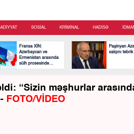
SADİYYAT
SOSİAL
KRİMİNAL
HADİSƏ
İDMA
Fransa XİN:
Paşinyan Az
Azərbaycan və
xalqını təbrik
Ermənistan arasında
sülh prosesində
mühüm və cəsarətli
addımlar atılıb
ldi: “Sizin məşhurlar arasınd
 -
FOTO/VİDEO