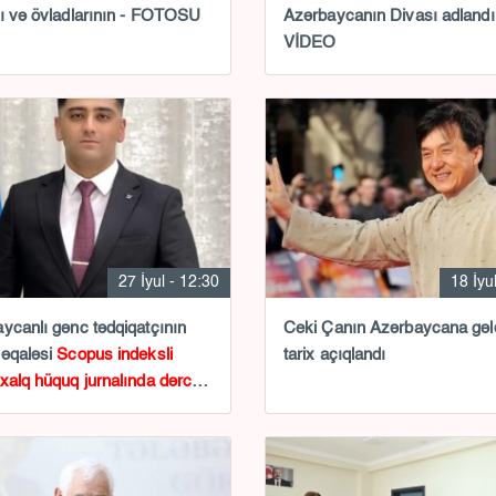
ı və övladlarının - FOTOSU
Azərbaycanın Divası adlandır
VİDEO
27 İyul - 12:30
18 İyu
ycanlı gənc tədqiqatçının
Ceki Çanın Azərbaycana gəl
məqaləsi
Scopus indeksli
tarix açıqlandı
xalq hüquq jurnalında dərc