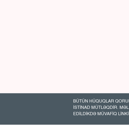
BÜTÜN HÜQUQLAR QORUN
İSTİNAD MÜTLƏQDİR. MƏ
EDİLDİKDƏ MÜVAFİQ LİNK