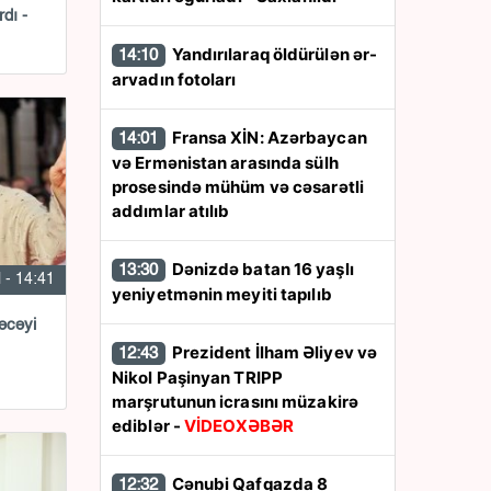
dı -
Yandırılaraq öldürülən ər-
14:10
arvadın fotoları
Fransa XİN: Azərbaycan
14:01
və Ermənistan arasında sülh
prosesində mühüm və cəsarətli
addımlar atılıb
Dənizdə batan 16 yaşlı
13:30
l - 14:41
yeniyetmənin meyiti tapılıb
əcəyi
Prezident İlham Əliyev və
12:43
Nikol Paşinyan TRIPP
marşrutunun icrasını müzakirə
ediblər -
VİDEOXƏBƏR
Cənubi Qafqazda 8
12:32