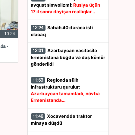
avqust simvolizmi:
Rusiya üçün
17 il sonra dəyişən reallıqlar...
Sabah 40 dərəcə isti
12:24
olacaq
l - 10:24
şda -
Azərbaycan vasitəsilə
12:01
Ermənistana buğda və daş kömür
göndərildi
Regionda sülh
11:53
infrastrukturu qurulur:
Azərbaycan tamamladı, növbə
Ermənistanda...
Xocavənddə traktor
11:46
minaya düşdü