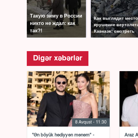
Такую зиму в России
Как выглядит место
никто не ждал: как
крушение вертолет
так?!
Кавказе: смотреть
Digər xəbərlər
8 Avqust - 11:30
"Ən böyük hədiyyən mənəm" -
Araz A