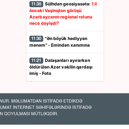
Sülhdən geosiyasətə:
1 il
11:35
öncəki Vaşinqton görüşü
Azərbaycanın regional rolunu
necə dəyişdi?
"Ən böyük hədiyyən
11:30
mənəm" - Emindən xanımına
Dalaşanları ayırarkən
11:21
öldürülən Azər vəkilin qardaşı
imiş - Foto
Pensiyalar ÖDƏNİLDİ
11:19
UR. MƏLUMATDAN İSTİFADƏ ETDİKDƏ
ABŞ -Azərbaycan iqtisadi
11:15
LUMAT İNTERNET SƏHİFƏLƏRİNDƏ İSTİFADƏ
əlaqələrində yeni mərhələ:
7,5
İN QOYULMASI MÜTLƏQDİR.
milyard dollarlıq sazişlər nə vəd
edir?