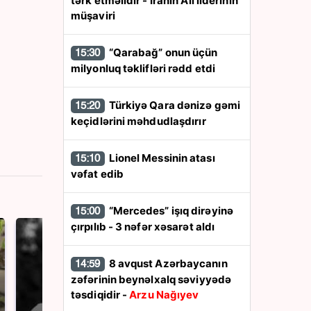
tərk etməlidir - İranın Ali liderinin
müşaviri
“Qarabağ” onun üçün
15:30
milyonluq təklifləri rədd etdi
Türkiyə Qara dənizə gəmi
15:20
keçidlərini məhdudlaşdırır
Lionel Messinin atası
15:10
vəfat edib
“Mercedes” işıq dirəyinə
15:00
çırpılıb - 3 nəfər xəsarət aldı
8 avqust Azərbaycanın
14:59
zəfərinin beynəlxalq səviyyədə
təsdiqidir -
Arzu Nağıyev