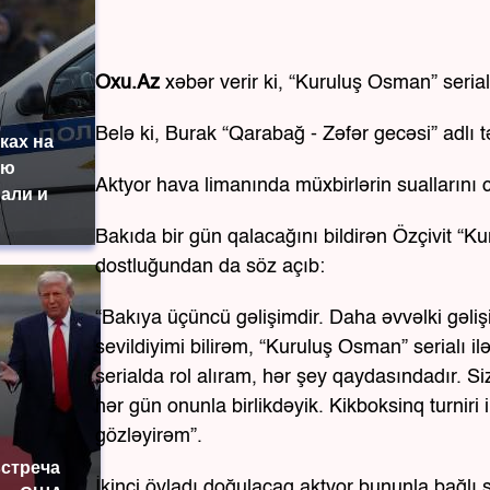
Oxu.Az
xəbər verir ki, “Kuruluş Osman” serialı
Belə ki, Burak “Qarabağ - Zəfər gecəsi” adlı t
ках на
ую
Aktyor hava limanında müxbirlərin suallarını 
али и
Bakıda bir gün qalacağını bildirən Özçivit “
dostluğundan da söz açıb:
“Bakıya üçüncü gəlişimdir. Daha əvvəlki gəli
sevildiyimi bilirəm, “Kuruluş Osman” serialı i
serialda rol alıram, hər şey qaydasındadır. Si
hər gün onunla birlikdəyik. Kikboksinq turniri
gözləyirəm”.
встреча
İkinci övladı doğulacaq aktyor bununla bağlı